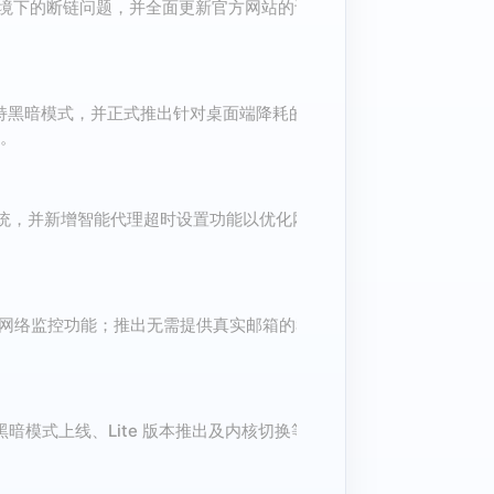
 环境下的断链问题，并全面更新官方网站的设
全面支持黑暗模式，并正式推出针对桌面端降耗的
）。
 操作系统，并新增智能代理超时设置功能以优化网
新增网络监控功能；推出无需提供真实邮箱的私
。
暗模式上线、Lite 版本推出及内核切换等