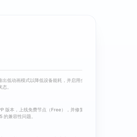
2024
九月
推出低动画模式以降低设备能耗，并启用全
ViewTurbo 发布 m
状态。
十月
ViewTurbo 推出 W
P 版本，上线免费节点（Free），并修复
0.15 的兼容性问题。
十一月
ViewTurbo 引入了 
活的加密连接。